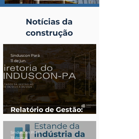
Notícias da
construção
Sinduscon Pará
11 de jun.
Relatório de Gestão:
Resultados do Triênio
SINDUSCON-PA (2023-
Sinduscon Pará
2026)
19 de mai.