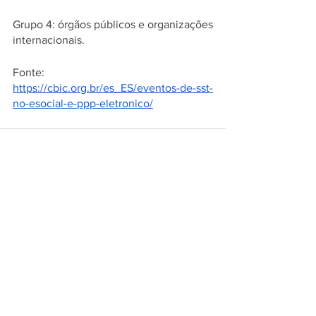
Grupo 4: órgãos públicos e organizações 
internacionais.
Fonte: 
https://cbic.org.br/es_ES/eventos-de-sst-
no-esocial-e-ppp-eletronico/
Ver tudo
Posts recentes