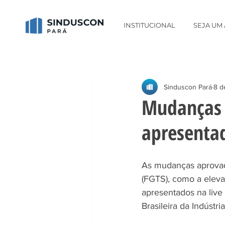
INSTITUCIONAL
SEJA UM
Sinduscon Pará
8 d
Mudanças 
apresentad
As mudanças aprovad
(FGTS), como a elev
apresentados na live 
Brasileira da Indústri