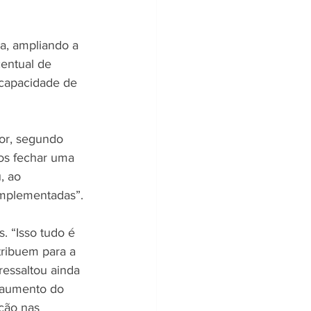
a, ampliando a 
entual de 
 capacidade de 
or, segundo 
os fechar uma 
, ao 
implementadas”. 
 “Isso tudo é 
tribuem para a 
ressaltou ainda 
 aumento do 
ção nas 