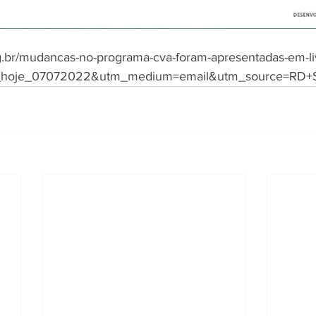
org.br/mudancas-no-programa-cva-foram-apresentadas-em-li
_hoje_07072022&utm_medium=email&utm_source=RD+S