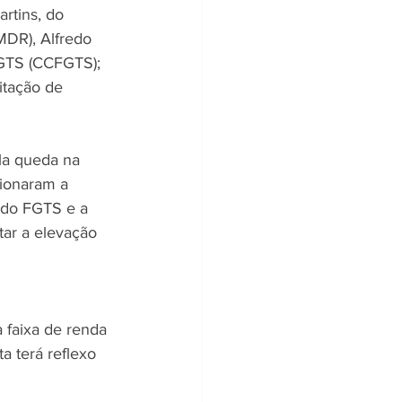
rtins, do 
MDR), Alfredo 
FGTS (CCFGTS); 
itação de 
la queda na 
ionaram a 
 do FGTS e a 
tar a elevação 
 faixa de renda 
a terá reflexo 