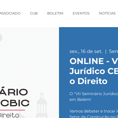
 ASSOCIADO
CUB
BOLETIM
EVENTOS
NOTÍCIAS
sex., 16 de set.
  |  
Sem
ONLINE - V
Jurídico C
o Direito
O "VII Seminário Jurídic
em Belém!
Vamos debater e trocar 
Setor da Construção no B