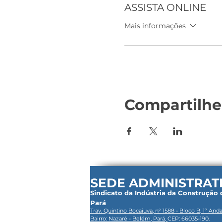
ASSISTA ONLINE
Mais informações
Compartilhe
SEDE ADMINISTRAT
Sindicato da Indústria da Construção
Pará
Trav. Quintino Bocaiuva, n° 1588 - Bloco B, 1º Anda
Bairro: Nazaré - Belém, Pará,
CEP: 66035-190.