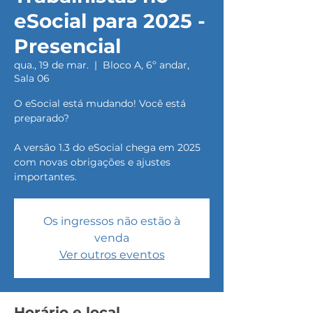
eSocial para 2025 -
Presencial
qua., 19 de mar.
  |  
Bloco A, 6º andar,
Sala 06
O eSocial está mudando! Você está
preparado?
A versão 1.3 do eSocial chega em 2025
com novas obrigações e ajustes
importantes.
Os ingressos não estão à
venda
Ver outros eventos
Horário e local