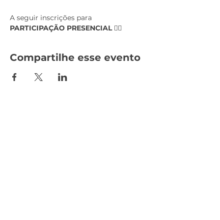
A seguir inscrições para 
PARTICIPAÇÃO PRESENCIAL
 👇🏻
Compartilhe esse evento
SEDE ADMINISTRATIVA
Sindicato da Indústria da Construção do Estado do
Pará
CPNJ:
04.979.068
/0001-15
Trav. Quintino Bocaiuva, n° 1588 - Bloco B,
1º Andar
Bairro: Nazaré - Belém, Pará,
CEP:
66035-
190
.
(91) 3241-4058
|
(91) 98162-1663
|
(91) 98162-