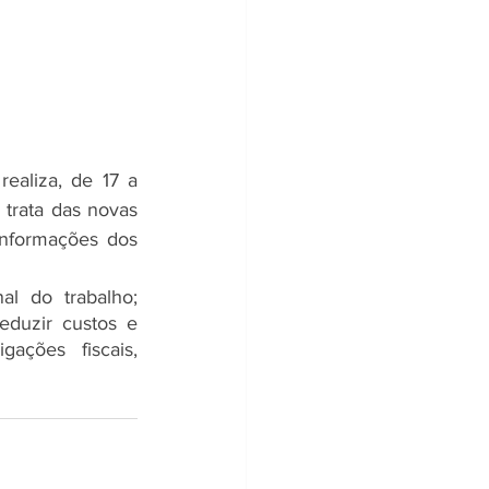
ealiza, de 17 a 
trata das novas 
nformações dos 
l do trabalho; 
duzir custos e 
ções fiscais, 