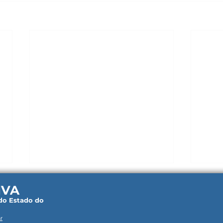
IVA
 do Estado do
r