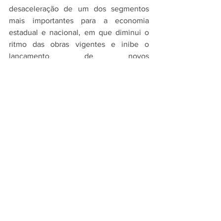
desaceleração de um dos segmentos 
mais importantes para a economia 
estadual e nacional, em que diminui o 
ritmo das obras vigentes e inibe o 
lançamento de novos 
empreendimentos, principalmente os de 
habitação de interesse social, voltados 
para suprir a demanda da população de 
baixa renda", finalizou o Líder Sindical 
Patronal.