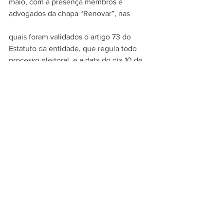
maio, com a presença membros e 
advogados da chapa “Renovar”, nas 
quais foram validados o artigo 73 do 
Estatuto da entidade, que regula todo 
processo eleitoral, e a data do dia 10 de 
agosto para a realização do pleito.
Fonte: FIEPA
Ver tudo
Posts recentes