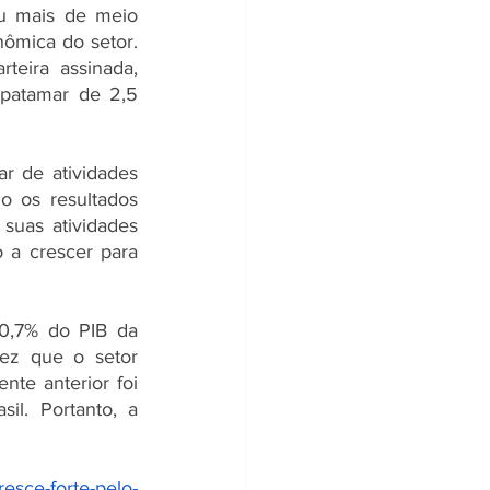
u mais de meio 
ômica do setor. 
eira assinada, 
patamar de 2,5 
 de atividades 
 os resultados 
uas atividades 
 a crescer para 
0,7% do PIB da 
ez que o setor 
e anterior foi 
l. Portanto, a 
resce-forte-pelo-