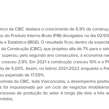
ico da CBIC destaca o crescimento de 6,9% da construçã
 do Produto Interno Bruto (PIB) divulgados no dia 02/03 p
ia e Estatística (IBGE). O resultado ficou dentro da expect
ia da Construção (CBIC), que projetou alta de 7% para o set
 superou, pelo segundo ano consecutivo, a economia naci
 cresceu 2,9%. Em 2021 a construção cresceu 10% e o PIB
to de 5,00%. Assim, no biênio 2021-2022 enquanto o Paí
rou expansão de 17,59%.
omista da CBIC, Ieda Vasconcelos, o desempenho positiv
s foi impulsionado por um ciclo de negócios imobiliários
cesso de produção do setor é longo (de dois a três ano
entidos.