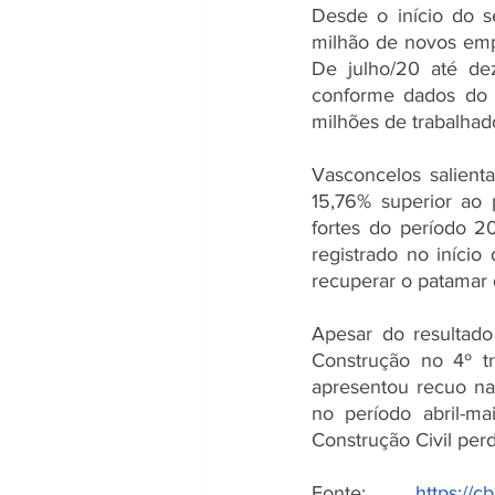
Desde o início do s
milhão de novos empr
De julho/20 até dez
conforme dados do 
milhões de trabalhad
Vasconcelos salient
15,76% superior ao 
fortes do período 2
registrado no iníci
recuperar o patamar 
Apesar do resultado
Construção no 4º tr
apresentou recuo na
no período abril-ma
Construção Civil per
Fonte: 
https://c