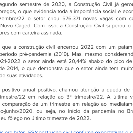
egundo semestre de 2020, a Construção Civil já gero
egos, o que evidencia toda a importância social e econ
embro/22 o setor criou 576.371 novas vagas com cart
Novo Caged. Com isso, a Construção Civil superou o 
ores com carteira assinada.
a que a construção civil encerrou 2022 com um patamar
período pré-pandemia (2019). Mas, mesmo considerando
021-2022 o setor ainda está 20,44% abaixo do pico de s
o de 2014, o que demonstra que o setor ainda tem muito
de suas atividades.
 positivo anual positivo, chamou atenção a queda de 
imestre/22 em relação ao 3º trimestre/22. A última v
 comparação de um trimestre em relação ao imediatament
io-junho/2020, ou seja, no início da pandemia no Brasi
deu fôlego no último trimestre de 2022.
bic.org.br/es_ES/construcao-civil-confirma-expectativas-e-c