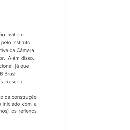
o civil em 
elo Instituto 
ativa da Câmara 
or.  Além disso, 
onal, já que 
 Brasil 
s cresceu 
o da construção 
 iniciado com a 
s), os reflexos 